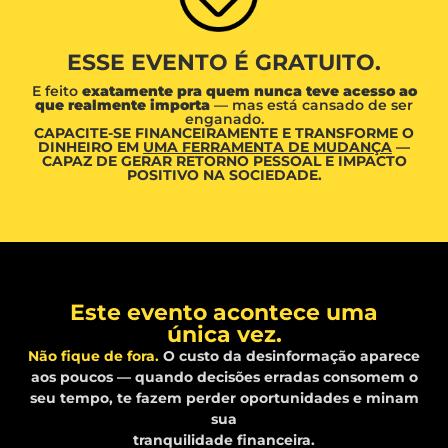
ESSE EVENTO É GRATUITO.
E feito
exatamente pra quem nunca teve acesso ao
que realmente importa
— mas está cansado de ser
enganado.
CAPACITE-SE FINANCEIRAMENTE E TRANSFORME O
DINHEIRO EM
UMA FERRAMENTA DE MUDANÇA
—
CAPAZ DE GERAR RETORNO PESSOAL E IMPACTO
POSITIVO NA SOCIEDADE.
Este evento acontece uma
única vez.
Não fique de fora.
O custo da desinformação aparece
aos poucos — quando decisões erradas consomem o
seu tempo, te fazem perder oportunidades e minam
sua
tranquilidade financeira.