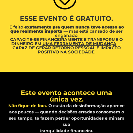
ESSE EVENTO É GRATUITO.
E feito
exatamente pra quem nunca teve acesso ao
que realmente importa
— mas está cansado de ser
enganado.
CAPACITE-SE FINANCEIRAMENTE E TRANSFORME O
DINHEIRO EM
UMA FERRAMENTA DE MUDANÇA
—
CAPAZ DE GERAR RETORNO PESSOAL E IMPACTO
POSITIVO NA SOCIEDADE.
Este evento acontece uma
única vez.
Não fique de fora.
O custo da desinformação aparece
aos poucos — quando decisões erradas consomem o
seu tempo, te fazem perder oportunidades e minam
sua
tranquilidade financeira.