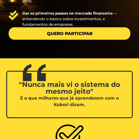
anos.
Dar os primeiros passos no mercado financeiro
—
entendendo o básico sobre investimentos, e
fundamentos de empresas.
QUERO PARTICIPAR
"Nunca mais vi o sistema do
mesmo jeito"
É o que milhares que já aprenderam com o
Kobori dizem.