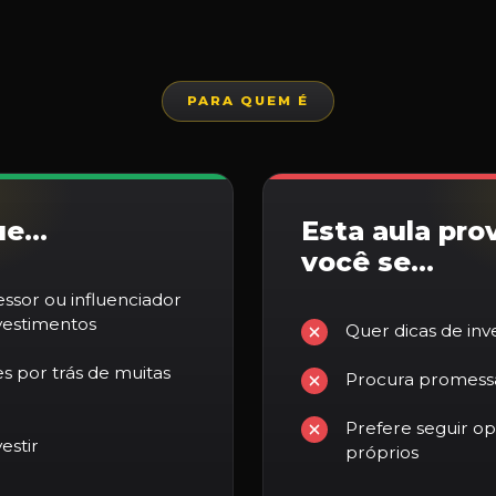
PARA QUEM É
ue…
Esta aula pro
você se…
ssor ou influenciador
vestimentos
Quer dicas de in
s por trás de muitas
Procura promessa
Prefere seguir op
estir
próprios