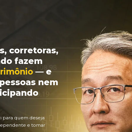
, corretoras,
ado fazem
trimônio
— e
s pessoas nem
icipando
ri para quem deseja
dependente e tomar