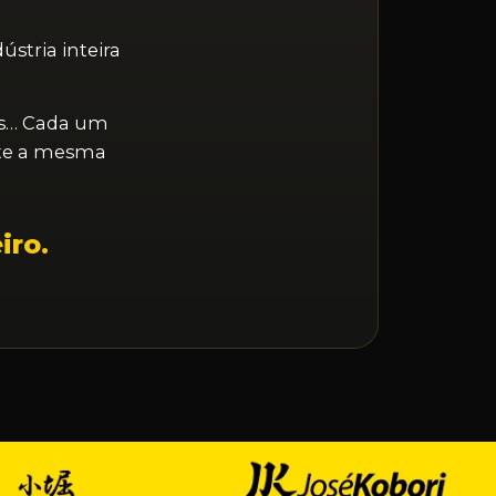
stria inteira
tas… Cada um
nte a mesma
iro.