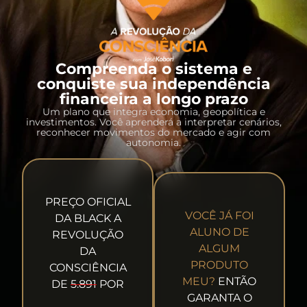
Compreenda o sistema e
conquiste sua independência
financeira a longo prazo
Um plano que integra economia, geopolítica e
investimentos. Você aprenderá a interpretar cenários,
reconhecer movimentos do mercado e agir com
autonomia.
PREÇO OFICIAL
VOCÊ JÁ FOI
DA BLACK A
ALUNO DE
REVOLUÇÃO
ALGUM
DA
PRODUTO
CONSCIÊNCIA
MEU?
ENTÃO
DE
5.891
POR
GARANTA O