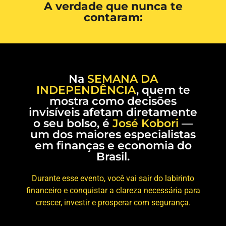
A verdade que nunca te
contaram:
Na
SEMANA DA
INDEPENDÊNCIA
, quem te
mostra como decisões
invisíveis afetam diretamente
o seu bolso, é
José Kobori
—
um dos maiores especialistas
em finanças e economia do
Brasil.
Durante esse evento, você vai sair do labirinto
financeiro e conquistar a clareza necessária para
crescer, investir e prosperar com segurança.