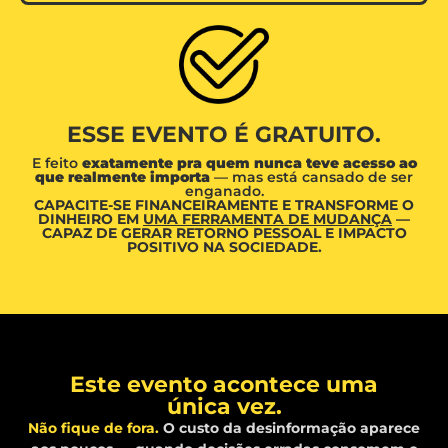
ESSE EVENTO É GRATUITO.
E feito
exatamente pra quem nunca teve acesso ao
que realmente importa
— mas está cansado de ser
enganado.
CAPACITE-SE FINANCEIRAMENTE E TRANSFORME O
DINHEIRO EM
UMA FERRAMENTA DE MUDANÇA
—
CAPAZ DE GERAR RETORNO PESSOAL E IMPACTO
POSITIVO NA SOCIEDADE.
Este evento acontece uma
única vez.
Não fique de fora.
O custo da desinformação aparece