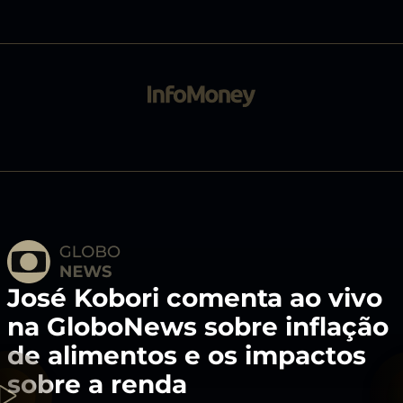
sé Kobori comenta ao vivo
J
 GloboNews sobre inflação
n
 alimentos e os impactos
de
bre a renda
so