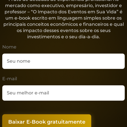
09/08/2013 - José Kobori dá
mercado como executivo, empresário, investidor e
dicas no programa
Repórter Brasil sobre como
professor – “O Impacto dos Eventos em Sua Vida” é
controlar dívidas e manter
um e-book escrito em linguagem simples sobre os
o orçamento pessoal e
principais conceitos econômicos e financeiros e qual
familiar sob controle.
12/04/2024
os impacto desses eventos sobre os seus
investimentos e o seu dia-a-dia.
01/08/2016 - José Kobori
colabora com o Portal
Nome
Brasil do Governo Federal
com dicas sobre
47/
orçamento familiar e
planejamento financeiro.
12/04/2024
E-mail
48/
27/12/2011 - José Kobori
analisa no Jornal Repórter
Brasil as perspectivas para
a economia brasileira em
2012.
Baixar E-Book gratuitamente
12/04/2024