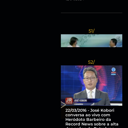
51/
52/
28/11/2011 - José Kobori
analisa a economia
brasileira em 2011 em
entrevista ao Jornal
Repórter Brasil e fala sobre
inflação e crise européia.
12/04/2024
22/03/2016 - José Kobori
conversa ao vivo com
Heródoto Barbeiro da
Record News sobre a alta