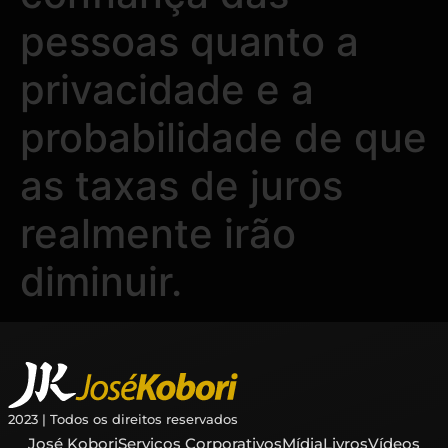
pessoas quanto a
privacidade e a
probabilidade de que
as taxas de juros
realmente irão
diminuir.
2023 | Todos os direitos reservados
José Kobori
Serviços Corporativos
Mídia
Livros
Vídeos