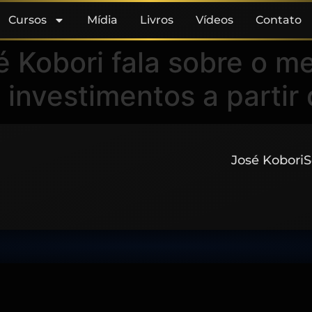
Cursos
Mídia
Livros
Vídeos
Contato
 Kobori fala sobre o m
 investimentos a partir
José Kobori
S