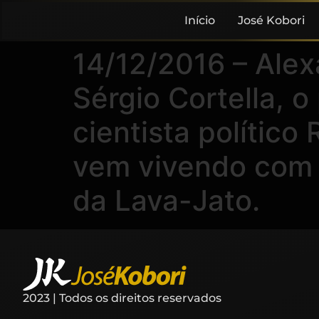
Início
José Kobori
14/12/2016 – Alex
Sérgio Cortella, o
cientista polític
vem vivendo com 
da Lava-Jato.
2023 | Todos os direitos reservados