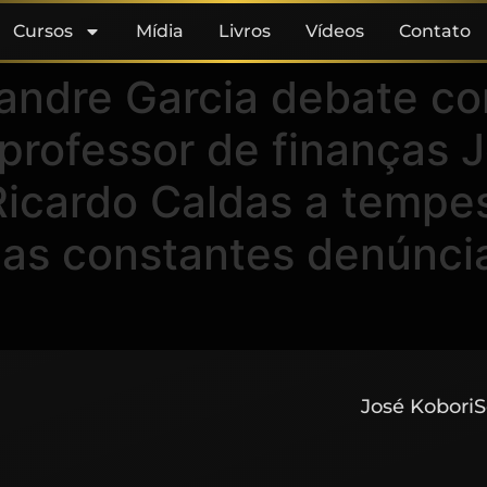
Cursos
Mídia
Livros
Vídeos
Contato
andre Garcia debate com
 professor de finanças 
o Ricardo Caldas a tempe
as constantes denúnci
José Kobori
S