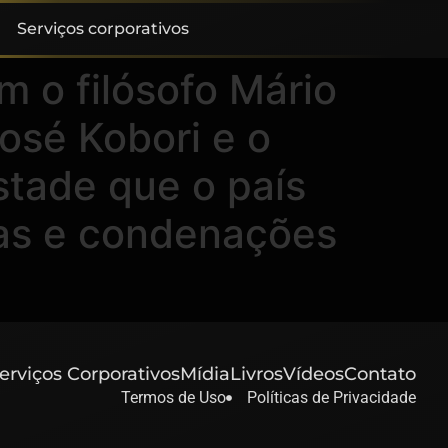
Serviços corporativos
 o filósofo Mário
José Kobori e o
stade que o país
as e condenações
erviços Corporativos
Mídia
Livros
Vídeos
Contato
Termos de Uso
Políticas de Privacidade