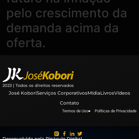
pelo crescimento da
demanda acima da
oferta.
2023 | Todos os direitos reservados
José Kobori
Serviços Corporativos
Mídia
Livros
Vídeos
Contato
Termos de Uso
Políticas de Privacidade
Desenvolvido pela Pináculo Digital